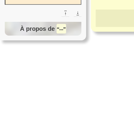
↓
↑
À propos de