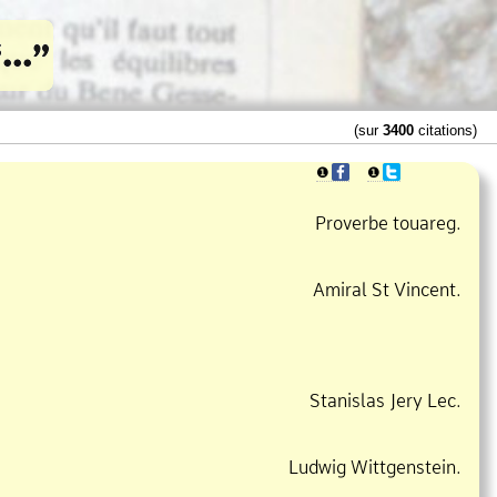
(sur
3400
citations)
❶
❶
Proverbe touareg.
Amiral St Vincent.
Stanislas Jery Lec.
Ludwig Wittgenstein.