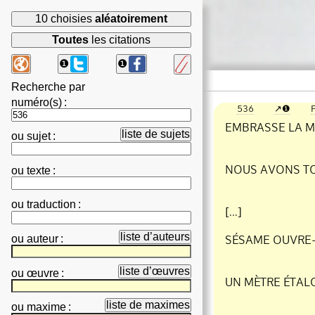
10 choisies
aléatoirement
Toutes
les citations
❶
❶
Recherche par
numéro(s)
:
536
❶
P
EMBRASSE LA M
liste de sujets
ou
sujet
:
NOUS AVONS TOU
ou
texte
:
ou
traduction
:
[…]
liste d’auteurs
ou
auteur
:
SÉSAME OUVRE
liste d’œuvres
ou
œuvre
:
UN MÈTRE ÉTALO
liste de maximes
ou
maxime
: