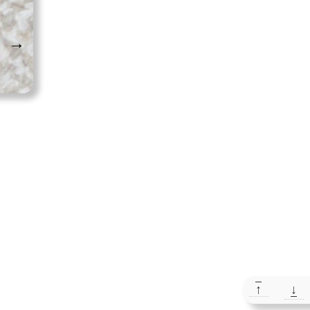
→
↑
↓