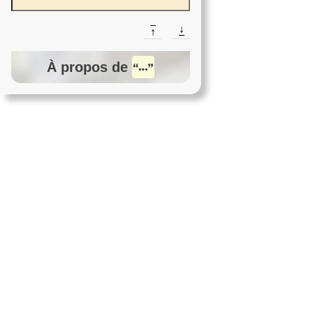
↓
↑
À propos de