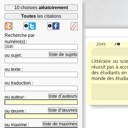
10 choisies
aléatoirement
Toutes
les citations
❶
❶
Recherche par
numéro(s)
:
2045
❶
liste de sujets
ou
sujet
:
Littéraire ou sci
réussit pas à acc
ou
texte
:
des étudiants en 
monde des étudian
ou
traduction
:
liste d’auteurs
ou
auteur
:
liste d’œuvres
ou
œuvre
:
liste de maximes
ou
maxime
: