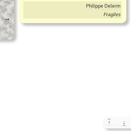
Philippe Delerm
Fragiles
→
↑
↓