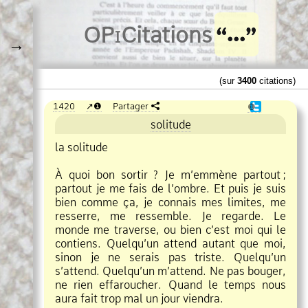
O
Pi
Citations
→
(sur
3400
citations)
1420
❶
Partager
❶
solitude
la solitude
À quoi bon sortir ? Je m’emmène partout
;
partout je me fais de l’ombre. Et puis je suis
bien comme ça, je connais mes limites, me
resserre, me ressemble. Je regarde. Le
monde me traverse, ou bien c’est moi qui le
contiens. Quelqu’un attend autant que moi,
sinon je ne serais pas triste. Quelqu’un
s’attend. Quelqu’un m’attend. Ne pas bouger,
ne rien effaroucher. Quand le temps nous
aura fait trop mal un jour viendra.