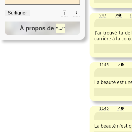
↓
Surligner
↑
947
❶
P
À propos de
J’ai trouvé la d
carrière à la conj
1145
❶
La
beauté
est une
1146
❶
La
beauté
n’est q