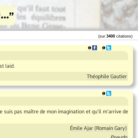
(sur
3400
citations)
❶
❶
st laid.
Théophile Gautier
❶
e suis pas maître de mon imagination et qu’il m’arrive de
Émile Ajar (Romain Gary)
Pseudo