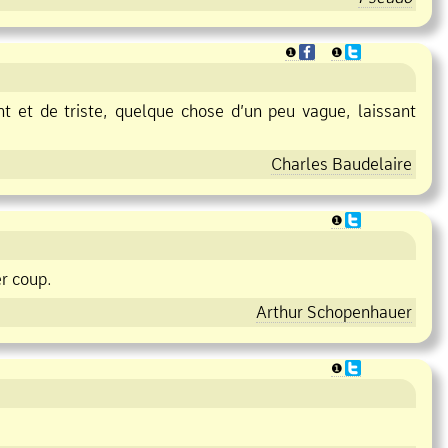
❶
❶
nt et de triste, quelque chose d’un peu vague, laissant
Charles Baudelaire
❶
r coup.
Arthur Schopenhauer
❶