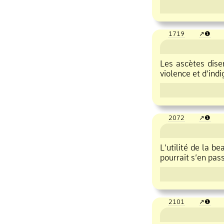
1719
❶
Les ascètes dise
violence et d’indi
2072
❶
L’utilité de la
be
pourrait s’en pass
2101
❶