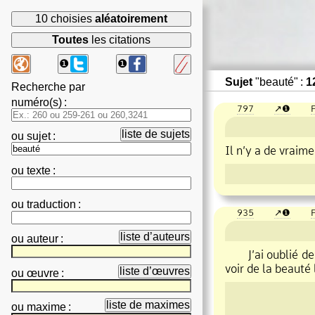
10 choisies
aléatoirement
Toutes
les citations
❶
❶
Sujet
"beauté" :
1
Recherche par
numéro(s)
:
797
❶
P
liste de sujets
ou
sujet
:
Il n’y a de vraime
ou
texte
:
ou
traduction
:
935
❶
P
liste d’auteurs
ou
auteur
:
J’ai oublié de vo
voir de la
beauté
liste d’œuvres
ou
œuvre
:
liste de maximes
ou
maxime
: