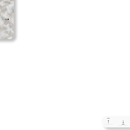
→
↑
↓