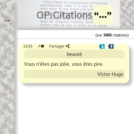
O
Pi
Citations
→
(sur
3400
citations)
3105
❶
Partager
❶
❶
beauté
Vous n’êtes pas jolie, vous êtes pire.
Victor Hugo