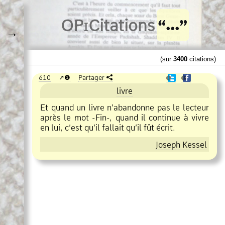
O
Pi
Citations
→
(sur
3400
citations)
610
❶
Partager
❶
❶
livre
Et quand un livre n’abandonne pas le lecteur
après le mot
Fin
, quand il continue à vivre
en lui, c’est qu’il fallait qu’il fût écrit.
Joseph Kessel