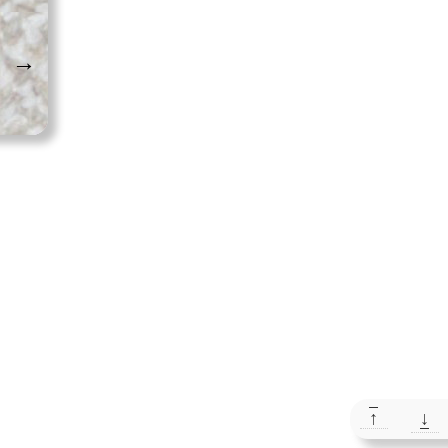
→
↑
↓