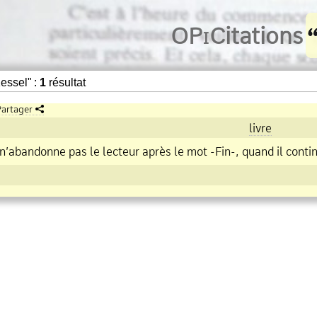
O
Pi
Citations
essel" :
1
résultat
artager
livre
 n’abandonne pas le lecteur après le mot
Fin
, quand il continu