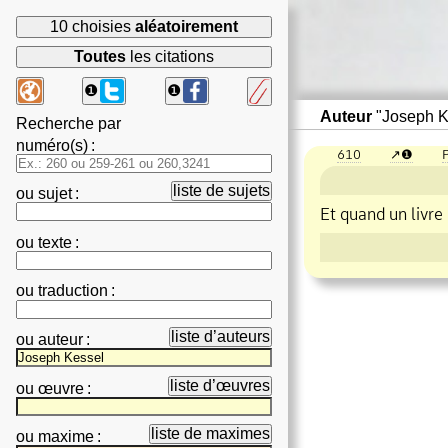
10 choisies
aléatoirement
Toutes
les citations
❶
❶
Auteur
"Joseph K
Recherche par
numéro(s)
:
610
❶
P
liste de sujets
ou
sujet
:
Et quand un livre
ou
texte
:
ou
traduction
:
liste d’auteurs
ou
auteur
:
liste d’œuvres
ou
œuvre
:
liste de maximes
ou
maxime
: