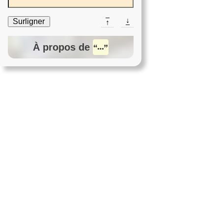
↓
Surligner
↑
À propos de