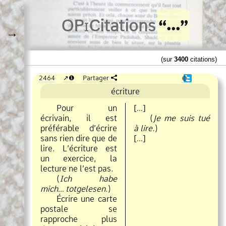
O
Pi
Citations
→
(sur
3400
citations)
2464
❶
Partager
❶
écriture
Pour un
[…]
écrivain, il est
(
Je me suis tué
préférable d’écrire
à lire.
)
sans rien dire que de
[…]
lire. L’écriture est
un exercice, la
lecture ne l’est pas.
(
Ich habe
mich… totgelesen.
)
Écrire une carte
postale se
rapproche plus