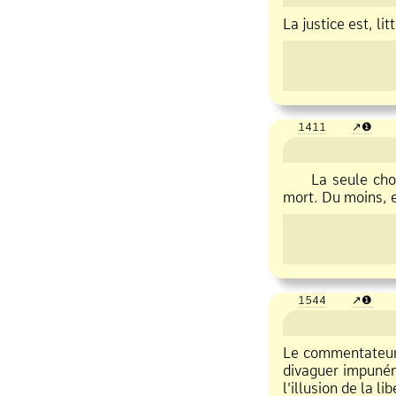
La justice est, li
1411
❶
La seule chose 
mort. Du moins, 
1544
❶
Le commentateur 
divaguer impuné
l’illusion de la li