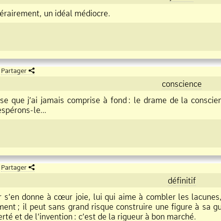
ttérairement, un idéal médiocre.
Partager
conscience
que j’ai jamais comprise à fond
:
le drame de la conscien
espérons
le…
Partager
définitif
s’en donne à cœur joie, lui qui aime à combler les lacunes,
ment
;
il peut sans grand risque construire une figure à sa guis
berté et de l’invention
:
c’est de la rigueur à bon marché.