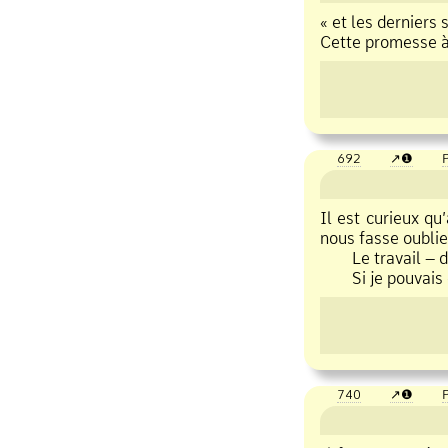
« et les derniers 
Cette promesse à 
692
❶
P
Il est curieux qu’
nous fasse oublier
Le travail – div
Si je pouvais ou
740
❶
P