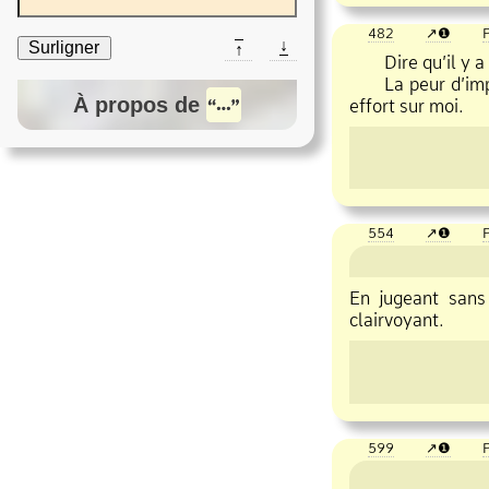
482
❶
P
↓
Surligner
↑
Dire qu’il y a de
La peur d’importu
À propos de
effort sur moi.
554
❶
P
En jugeant sans 
clairvoyant.
599
❶
P