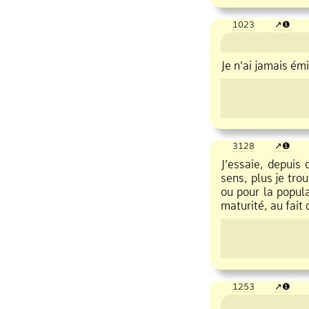
1023
❶
Je n’ai jamais émi
3128
❶
J’essaie, depuis 
sens, plus je tro
ou pour la popul
maturité, au fait 
1253
❶