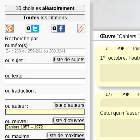
10 choisies
aléatoirement
Toutes
les citations
❶
❶
Œuvre
"Cahiers 1
Recherche par
numéro(s)
:
3
❶
Par
er
1
octobre. Toute
liste de sujets
ou
sujet
:
ou
texte
:
ou
traduction
:
177
❶
P
liste d’auteurs
ou
auteur
:
Celui qui m’assure
liste d’œuvres
ou
œuvre
:
liste de maximes
ou
maxime
: