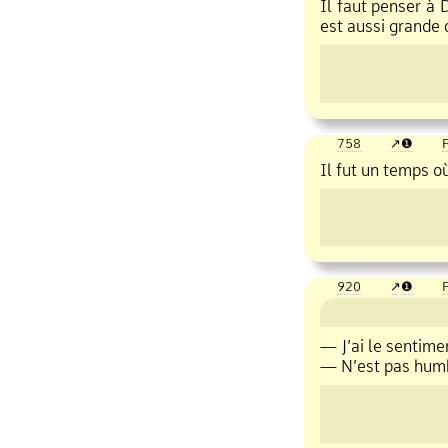
Il faut penser à D
est aussi grande q
758
❶
P
Il fut un temps où
920
❶
P
— J’ai le sentimen
— N’est pas humbl