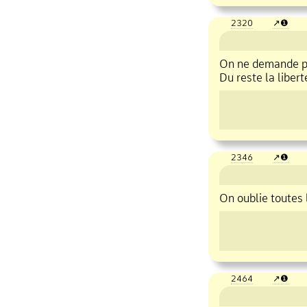
2320
❶
On ne demande pas
Du reste la liber
2346
❶
On oublie toutes 
2464
❶