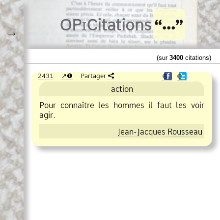
O
Pi
Citations
→
(sur
3400
citations)
2431
❶
Partager
❶
❶
action
Pour connaître les hommes il faut les voir
agir.
Jean
Jacques Rousseau