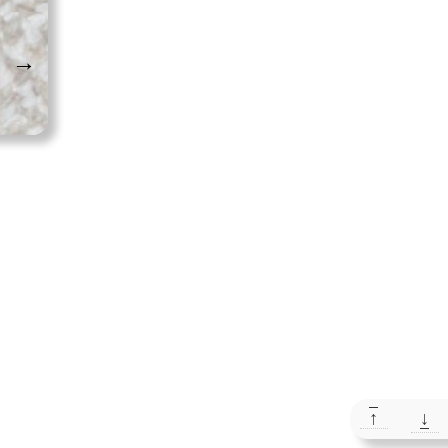
→
↑
↓