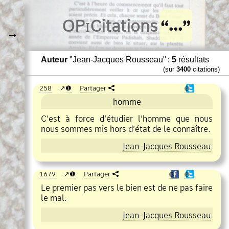
O
Pi
Citations
→
Auteur
"Jean-Jacques Rousseau" :
5
résultats
(sur
3400
citations)
258
❶
Partager
❶
homme
C’est à force d’étudier l’homme que nous
nous sommes mis hors d’état de le connaître.
Jean
Jacques Rousseau
1679
❶
Partager
❶
❶
Le premier pas vers le bien est de ne pas faire
le mal.
Jean
Jacques Rousseau