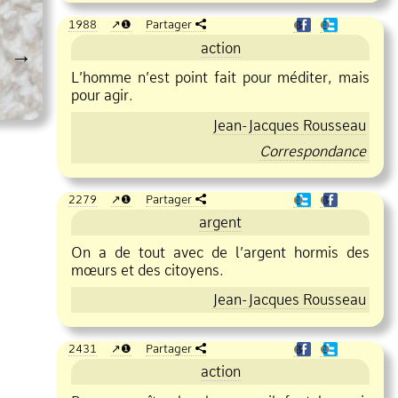
1988
❶
Partager
❶
❶
action
→
L’homme n’est point fait pour méditer, mais
pour agir.
Jean
Jacques Rousseau
Correspondance
2279
❶
Partager
❶
❶
argent
On a de tout avec de l’argent hormis des
mœurs et des citoyens.
Jean
Jacques Rousseau
2431
❶
Partager
❶
❶
action