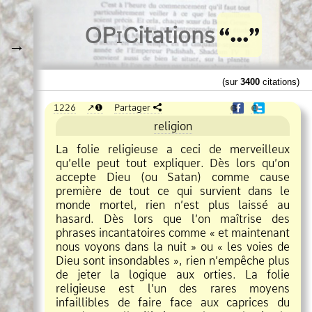
O
Pi
Citations
→
(sur
3400
citations)
1226
❶
Partager
❶
❶
religion
La folie religieuse a ceci de merveilleux
qu’elle peut tout expliquer. Dès lors qu’on
accepte Dieu (ou Satan) comme cause
première de tout ce qui survient dans le
monde mortel, rien n’est plus laissé au
hasard. Dès lors que l’on maîtrise des
phrases incantatoires comme « et maintenant
nous voyons dans la nuit » ou « les voies de
Dieu sont insondables », rien n’empêche plus
de jeter la logique aux orties. La folie
religieuse est l’un des rares moyens
infaillibles de faire face aux caprices du