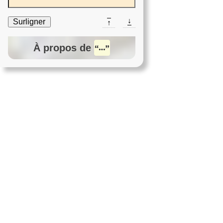
↓
Surligner
↑
À propos de