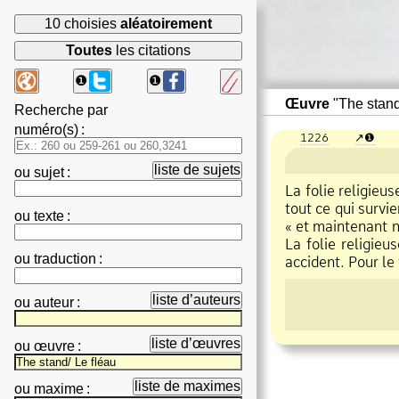
10 choisies
aléatoirement
Toutes
les citations
❶
❶
Œuvre
"The stand/
Recherche par
numéro(s)
:
1226
❶
liste de sujets
ou
sujet
:
La folie religieu
tout ce qui survi
ou
texte
:
« et maintenant n
La folie religieu
ou
traduction
:
accident. Pour le
liste d’auteurs
ou
auteur
:
liste d’œuvres
ou
œuvre
:
liste de maximes
ou
maxime
: