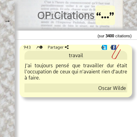
O
Pi
Citations
→
(sur
3400
citations)
943
❶
Partager
❶
❶
travail
J’ai toujours pensé que travailler dur était
l’occupation de ceux qui n’avaient rien d’autre
à faire.
Oscar Wilde