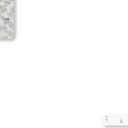
→
↑
↓