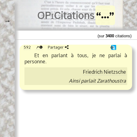
O
Pi
Citations
→
(sur
3400
citations)
592
❶
Partager
❶
Et en parlant à tous, je ne parlai à
personne.
Friedrich Nietzsche
Ainsi parlait Zarathoustra