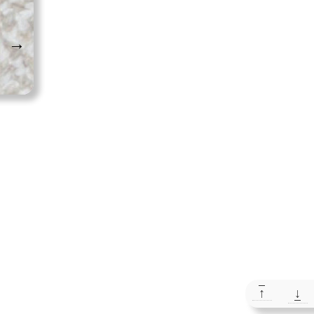
→
↑
↓