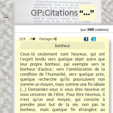
O
Pi
Citations
→
(sur
3400
citations)
329
❶
Partager
❶
❶
bonheur
Ceux
là seulement sont heureux, qui ont
l’esprit tendu vers quelque objet autre que
leur propre bonheur, par exemple vers le
bonheur d’autrui
;
vers l’amélioration de la
condition de l’humanité, vers quelque acte,
quelque recherche qu’ils poursuivent non
comme un moyen, mais comme une fin idéale
[…] Demandez
vous si vous êtes heureux et
vous cesserez de l’être. Pour être heureux, il
n’est qu’un seul moyen, qui consiste à
prendre pour but de la vie, non pas le
bonheur, mais quelque fin étrangère au