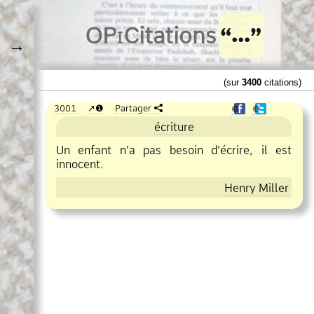
O
Pi
Citations
→
(sur
3400
citations)
3001
❶
Partager
❶
❶
écriture
Un enfant n’a pas besoin d’écrire, il est
innocent.
Henry Miller