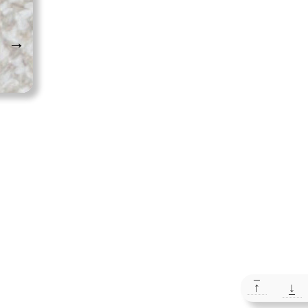
→
↑
↓