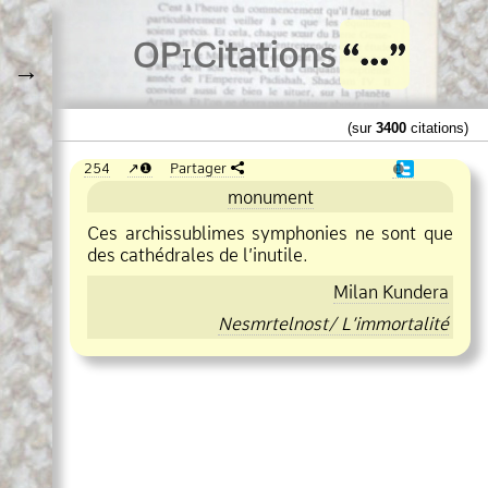
O
Pi
Citations
→
(sur
3400
citations)
254
❶
Partager
❶
monument
Ces archissublimes symphonies ne sont que
des cathédrales de l’inutile.
Milan Kundera
Nesmrtelnost/ L’immortalité