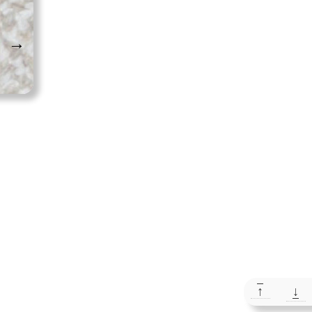
→
↑
↓