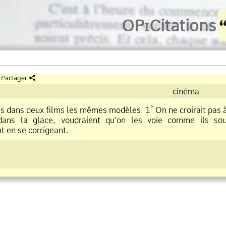
O
Pi
Citations
Partager
cinéma
°
ans deux films les mêmes modèles. 1
On ne croirait pas 
ans la glace, voudraient qu’on les voie comme ils souha
t en se corrigeant.