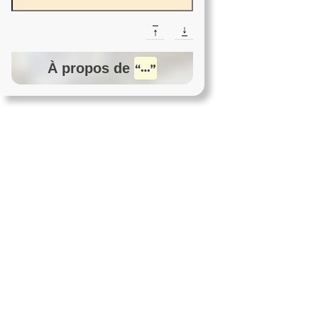
↓
↑
À propos de