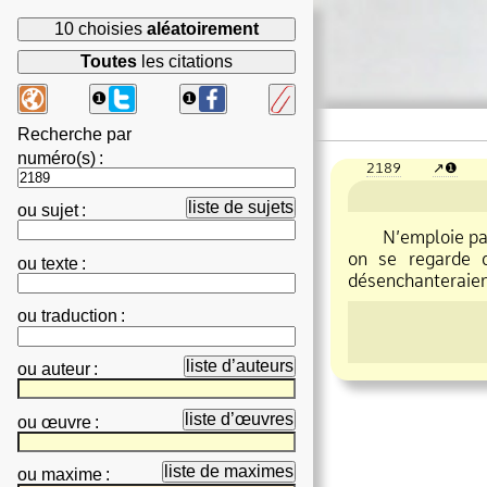
10 choisies
aléatoirement
Toutes
les citations
❶
❶
Recherche par
numéro(s)
:
2189
❶
liste de sujets
ou
sujet
:
N’emploie pas d
on se regarde d
ou
texte
:
désenchanteraien
ou
traduction
:
liste d’auteurs
ou
auteur
:
liste d’œuvres
ou
œuvre
:
liste de maximes
ou
maxime
: