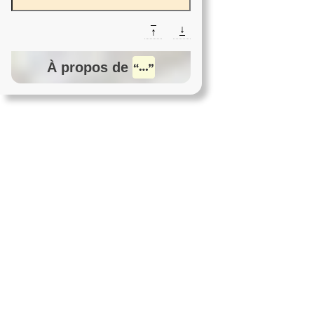
↓
↑
À propos de