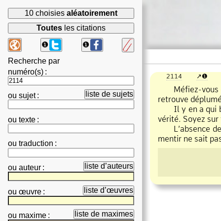
10 choisies
aléatoirement
Toutes
les citations
❶
❶
Recherche par
numéro(s)
:
2114
❶
Méfiez
vous 
liste de sujets
ou
sujet
:
retrouve déplumé
Il y en a qui bo
vérité. Soyez sur
ou
texte
:
L’absence de fièv
mentir ne sait pas
ou
traduction
:
liste d’auteurs
ou
auteur
:
liste d’œuvres
ou
œuvre
:
liste de maximes
ou
maxime
: