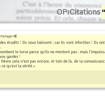
O
Pi
Citations
Partager
des érudits ! Ils vous haïssent
;
car ils sont infertiles ! Ils 
.
mbent le torse parce qu’ils ne mentent pas
:
mais l’impuissa
 vos gardes !
re cela n’est pas encore, et loin de là, de la connaissance !
 ce qu’est la vérité.»