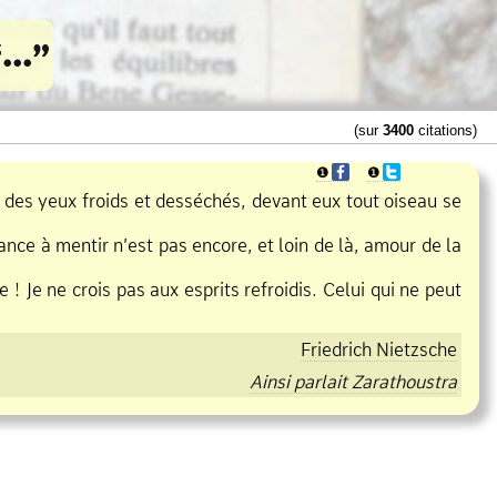
(sur
3400
citations)
❶
❶
ont des yeux froids et desséchés, devant eux tout oiseau se
nce à mentir n’est pas encore, et loin de là, amour de la
 Je ne crois pas aux esprits refroidis. Celui qui ne peut
Friedrich Nietzsche
Ainsi parlait Zarathoustra