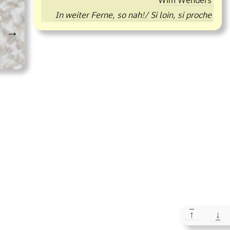
In weiter Ferne, so nah!/ Si loin, si proche
→
↑
↓