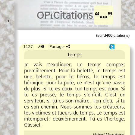
O
Pi
Citations
→
(sur
3400
citations)
1127
❶
Partager
❶
temps
Je vais t’expliquer. Le temps compte
:
premièrement. Pour la belette, le temps est
une belette, pour le héros, le temps est
héroïque, pour la pute, ce n’est qu’une passe
de plus. Si tu es doux, ton temps est doux. Si
tu es pressé, le temps s’enfuit. C’est un
serviteur, si tu es son maître. Ton dieu, si tu
es son chemin. Nous sommes les créateurs,
les victimes et tueurs du temps. Le temps est
intemporel
:
deuxièmement. Tu es l’horloge,
Cassiel.
Wim Wenders