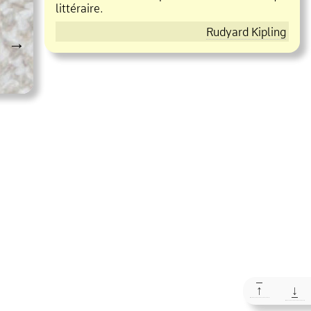
littéraire.
Rudyard Kipling
→
↑
↓