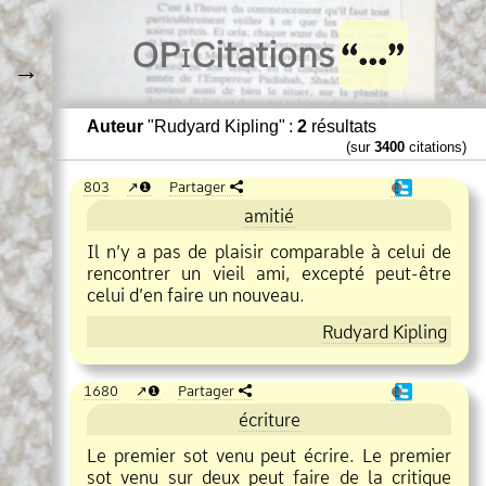
O
Pi
Citations
→
Auteur
"Rudyard Kipling" :
2
résultats
(sur
3400
citations)
803
❶
Partager
❶
amitié
Il n’y a pas de plaisir comparable à celui de
rencontrer un vieil ami, excepté peut
être
celui d’en faire un nouveau.
Rudyard Kipling
1680
❶
Partager
❶
écriture
Le premier sot venu peut écrire. Le premier
sot venu sur deux peut faire de la critique