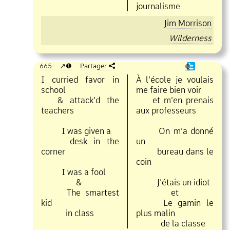
journalisme
Jim Morrison
Wilderness
665
❶
Partager
❶
I curried favor in
À l’école je voulais
school
me faire bien voir
& attack’d the
et m’en prenais
teachers
aux professeurs
I was given a
On m’a donné
desk in the
un
corner
bureau dans le
coin
I was a fool
&
J’étais un idiot
The smartest
et
kid
Le gamin le
in class
plus malin
de la classe