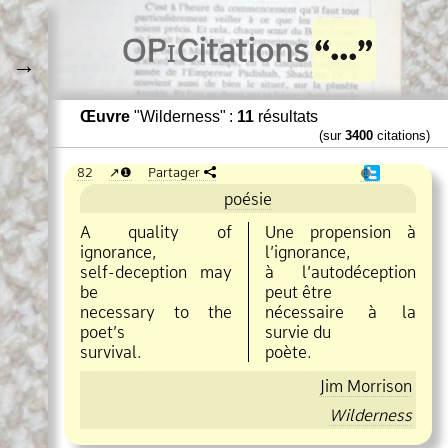
O
Pi
Citations
→
Œuvre
"Wilderness" :
11
résultats
(sur
3400
citations)
82
❶
Partager
❶
poésie
A quality of
Une propension à
ignorance,
l’ignorance,
self
deception may
à l’autodéception
be
peut être
necessary to the
nécessaire à la
poet’s
survie du
survival.
poète.
Jim Morrison
Wilderness