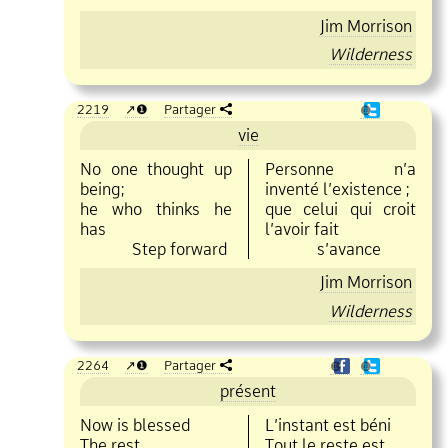
Jim Morrison
Wilderness
2219
❶
Partager
❶
vie
No one thought up
Personne n’a
being;
inventé l’existence
;
he who thinks he
que celui qui croit
has
l’avoir fait
Step forward
s’avance
Jim Morrison
Wilderness
2264
❶
Partager
❶
❶
présent
Now is blessed
L’instant est béni
The rest
Tout le reste est