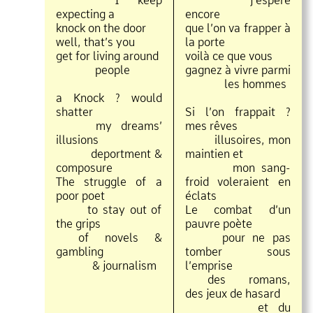
expecting a
encore
knock on the door
que l’on va frapper à
well, that’s you
la porte
get for living around
voilà ce que vous
people
gagnez à vivre parmi
les hommes
a Knock ? would
shatter
Si l’on frappait ?
my dreams’
mes rêves
illusions
illusoires, mon
deportment &
maintien et
composure
mon sang
The struggle of a
froid voleraient en
poor poet
éclats
to stay out of
Le combat d’un
the grips
pauvre poète
of novels &
pour ne pas
gambling
tomber sous
& journalism
l’emprise
des romans,
des jeux de hasard
et du