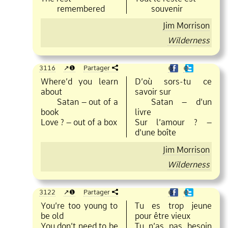
remembered
souvenir
Jim Morrison
Wilderness
3116
❶
Partager
❶
❶
Where’d you learn
D’où sors
tu ce
about
savoir sur
Satan – out of a
Satan – d’un
book
livre
Love ? – out of a box
Sur l’amour ? –
d’une boîte
Jim Morrison
Wilderness
3122
❶
Partager
❶
❶
You’re too young to
Tu es trop jeune
be old
pour être vieux
You don’t need to be
Tu n’as pas besoin