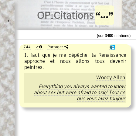
O
Pi
Citations
→
(sur
3400
citations)
744
❶
Partager
❶
Il faut que je me dépêche, la Renaissance
approche et nous allons tous devenir
peintres.
Woody Allen
Everything you always wanted to know
about sex but were afraid to ask/ Tout ce
que vous avez toujour