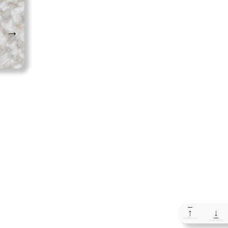
→
↑
↓