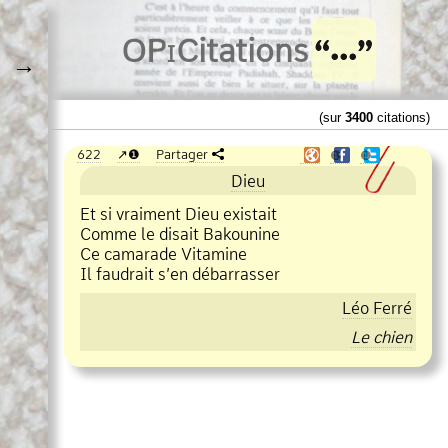
O
Pi
Citations
→
(sur
3400
citations)
622
❶
Partager
❶
❶
Dieu
Et si vraiment Dieu existait
Comme le disait Bakounine
Ce camarade Vitamine
Il faudrait s’en débarrasser
Léo Ferré
Le chien