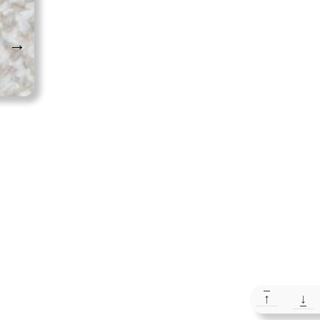
→
↑
↓