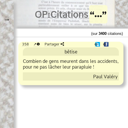
O
Pi
Citations
→
(sur
3400
citations)
358
❶
Partager
❶
❶
bêtise
Combien de gens meurent dans les accidents,
pour ne pas lâcher leur parapluie !
Paul Valéry