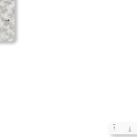
→
↑
↓