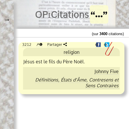
O
Pi
Citations
→
(sur
3400
citations)
3212
❶
Partager
❶
❶
religion
Jésus est le fils du Père Noël.
Johnny Five
Définitions, États d’Âme, Contresens et
Sens Contraires