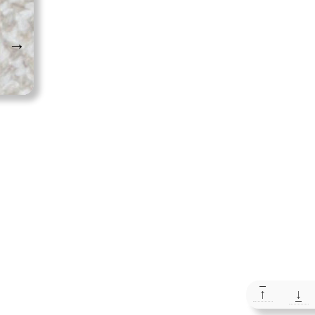
→
↑
↓