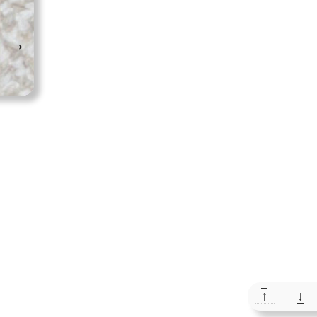
→
↑
↓