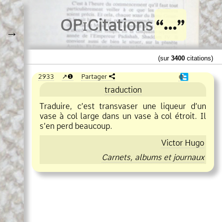
O
Pi
Citations
→
(sur
3400
citations)
2933
❶
Partager
❶
traduction
Traduire, c’est transvaser une liqueur d’un
vase à col large dans un vase à col étroit. Il
s’en perd beaucoup.
Victor Hugo
Carnets, albums et journaux