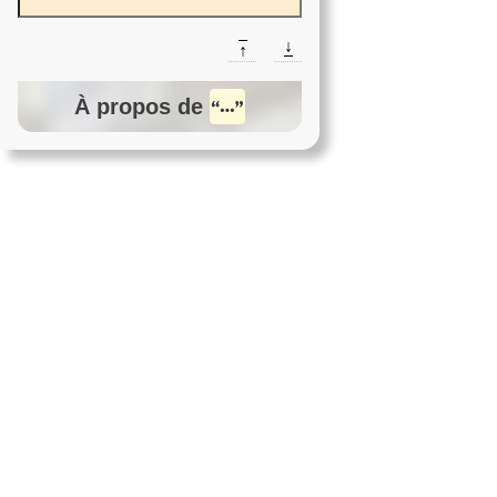
↓
↑
À propos de