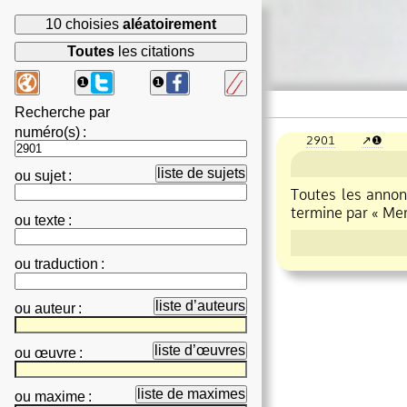
10 choisies
aléatoirement
Toutes
les citations
❶
❶
Recherche par
numéro(s)
:
2901
❶
liste de sujets
ou
sujet
:
Toutes les annon
termine par « Mer
ou
texte
:
ou
traduction
:
liste d’auteurs
ou
auteur
:
liste d’œuvres
ou
œuvre
:
liste de maximes
ou
maxime
: