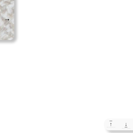
→
↑
↓