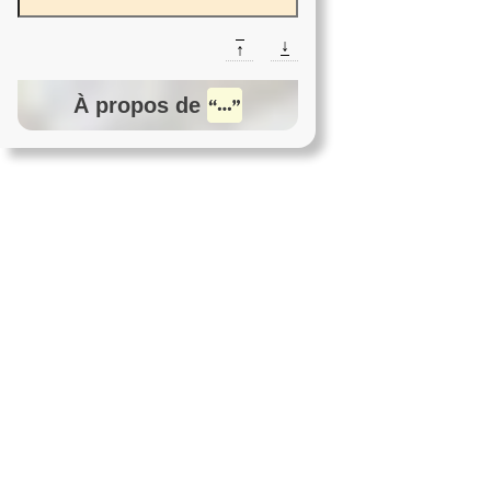
↓
↑
À propos de