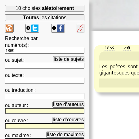
10 choisies
aléatoirement
Toutes
les citations
❶
❶
Recherche par
numéro(s)
:
1869
❶
liste de sujets
ou
sujet
:
Les poètes sont 
gigantesques que 
ou
texte
:
ou
traduction
:
liste d’auteurs
ou
auteur
:
liste d’œuvres
ou
œuvre
:
liste de maximes
ou
maxime
: