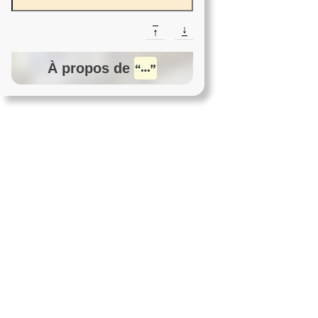
↓
↑
À propos de