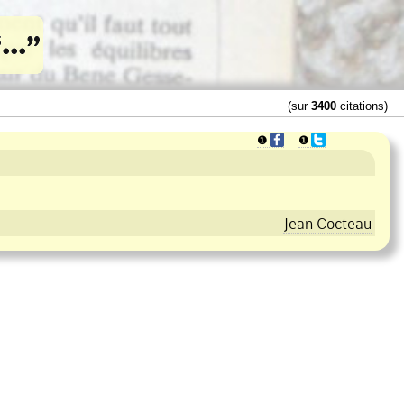
(sur
3400
citations)
❶
❶
Jean Cocteau