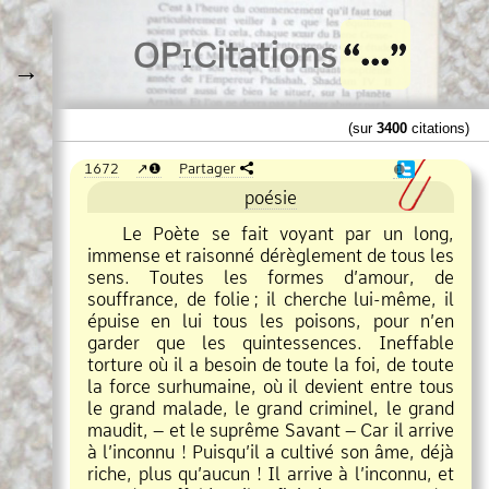
O
Pi
Citations
→
(sur
3400
citations)
1672
❶
Partager
❶
poésie
Le Poète se fait voyant par un long,
immense et raisonné dérèglement de tous les
sens. Toutes les formes d’amour, de
souffrance, de folie
;
il cherche lui
même, il
épuise en lui tous les poisons, pour n’en
garder que les quintessences. Ineffable
torture où il a besoin de toute la foi, de toute
la force surhumaine, où il devient entre tous
le grand malade, le grand criminel, le grand
maudit, – et le suprême Savant – Car il arrive
à l’inconnu ! Puisqu’il a cultivé son âme, déjà
riche, plus qu’aucun ! Il arrive à l’inconnu, et