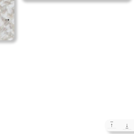
→
↑
↓