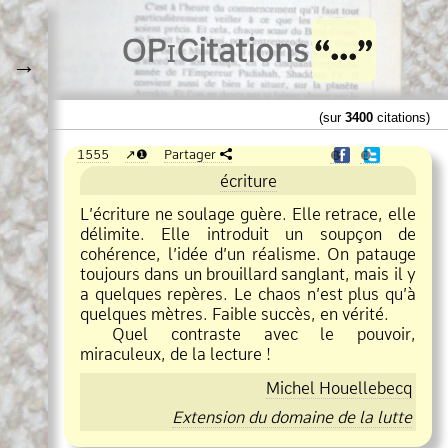
O
Pi
Citations
→
(sur
3400
citations)
1555
❶
Partager
❶
❶
écriture
L’écriture ne soulage guère. Elle retrace, elle
délimite. Elle introduit un soupçon de
cohérence, l’idée d’un réalisme. On patauge
toujours dans un brouillard sanglant, mais il y
a quelques repères. Le chaos n’est plus qu’à
quelques mètres. Faible succès, en vérité.
Quel contraste avec le pouvoir,
miraculeux, de la lecture !
Michel Houellebecq
Extension du domaine de la lutte