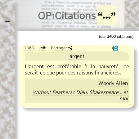
O
Pi
Citations
→
(sur
3400
citations)
1383
❶
Partager
❶
argent
L’argent est préférable à la pauvreté, ne
serait
ce que pour des raisons financières.
Woody Allen
Without Feathers/ Dieu, Shakespeare… et
moi