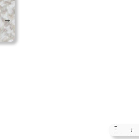
→
↑
↓