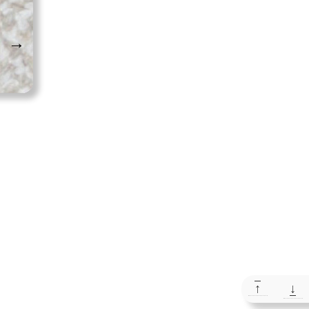
→
↑
↓