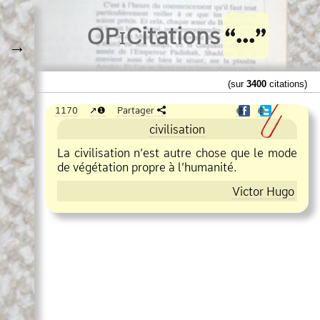
O
Pi
Citations
→
(sur
3400
citations)
1170
❶
Partager
❶
❶
civilisation
La civilisation n’est autre chose que le mode
de végétation propre à l’humanité.
Victor Hugo