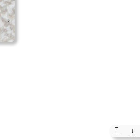
→
↑
↓