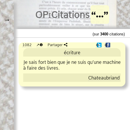
O
Pi
Citations
→
(sur
3400
citations)
1082
❶
Partager
❶
❶
écriture
Je sais fort bien que je ne suis qu’une machine
à faire des livres.
Chateaubriand