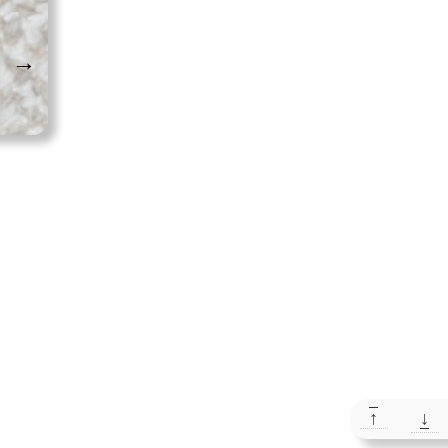
→
↑
↓