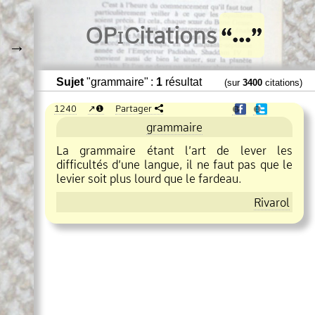
O
Pi
Citations
→
Sujet
"grammaire" :
1
résultat
(sur
3400
citations)
1240
❶
Partager
❶
❶
grammaire
La
grammaire
étant l’art de lever les
difficultés d’une langue, il ne faut pas que le
levier soit plus lourd que le fardeau.
Rivarol