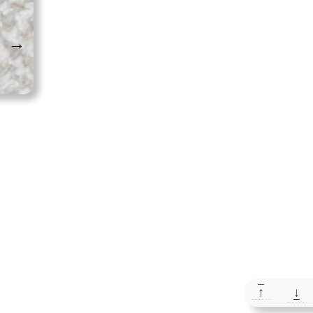
→
↑
↓