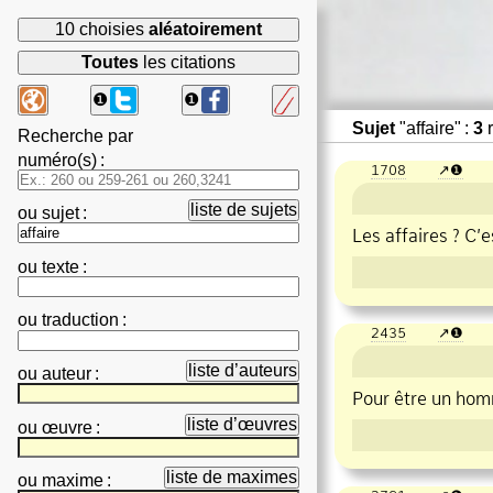
10 choisies
aléatoirement
Toutes
les citations
❶
❶
Sujet
"affaire" :
3
r
Recherche par
numéro(s)
:
1708
❶
liste de sujets
ou
sujet
:
Les
affaire
s ? C’e
ou
texte
:
ou
traduction
:
2435
❶
liste d’auteurs
ou
auteur
:
Pour être un hom
liste d’œuvres
ou
œuvre
:
liste de maximes
ou
maxime
: