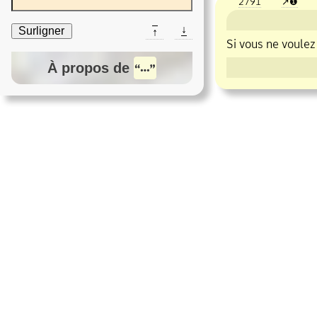
2791
❶
↓
Surligner
↑
Si vous ne voulez
À propos de