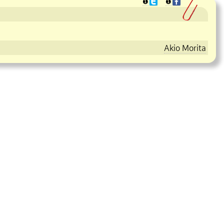
❶
❶
Akio Morita