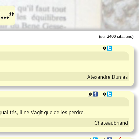
(sur
3400
citations)
❶
Alexandre Dumas
❶
❶
qualités, il ne s’agit que de les perdre.
Chateaubriand