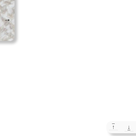
→
↑
↓