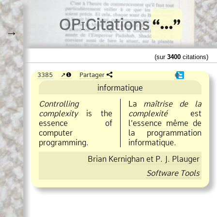
O
Pi
Citations
→
(sur
3400
citations)
3385
❶
Partager
❶
informatique
Controlling
La
maîtrise de la
complexity
is the
complexité
est
essence of
l’essence même de
computer
la programmation
programming.
informatique.
Brian Kernighan et P. J. Plauger
Software Tools