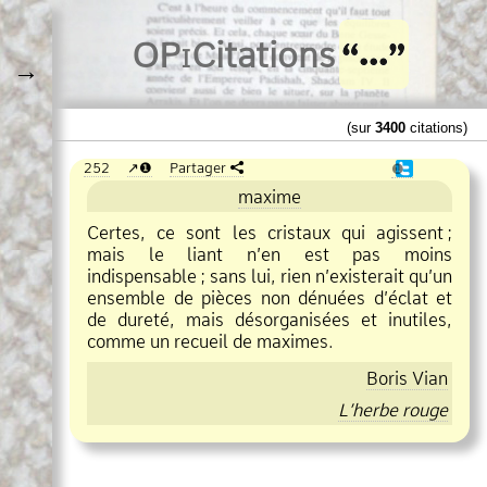
O
Pi
Citations
→
(sur
3400
citations)
252
❶
Partager
❶
maxime
Certes, ce sont les cristaux qui agissent
;
mais le liant n’en est pas moins
indispensable
;
sans lui, rien n’existerait qu’un
ensemble de pièces non dénuées d’éclat et
de dureté, mais désorganisées et inutiles,
comme un recueil de maximes.
Boris Vian
L’herbe rouge