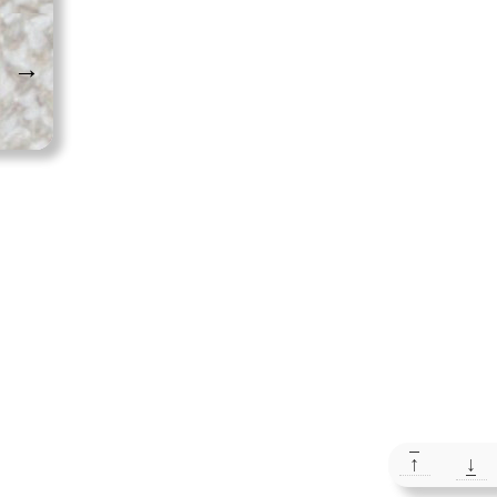
→
↑
↓