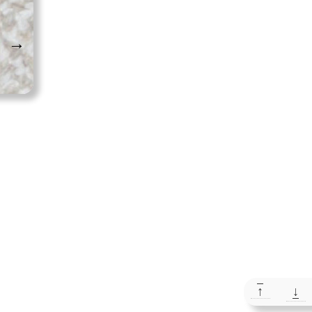
→
↑
↓