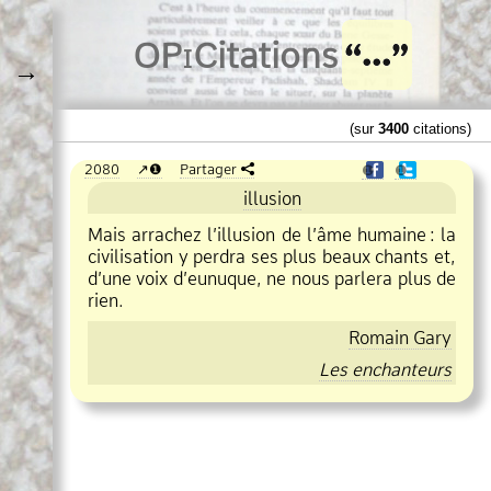
O
Pi
Citations
→
(sur
3400
citations)
2080
❶
Partager
❶
❶
illusion
Mais arrachez l’illusion de l’âme humaine
:
la
civilisation y perdra ses plus beaux chants et,
d’une voix d’eunuque, ne nous parlera plus de
rien.
Romain Gary
Les enchanteurs