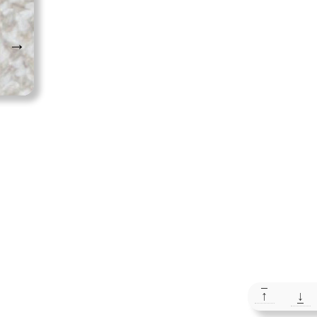
→
↑
↓