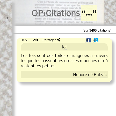
O
Pi
Citations
→
(sur
3400
citations)
1826
❶
Partager
❶
❶
loi
Les lois sont des toiles d’araignées à travers
lesquelles passent les grosses mouches et où
restent les petites.
Honoré de Balzac