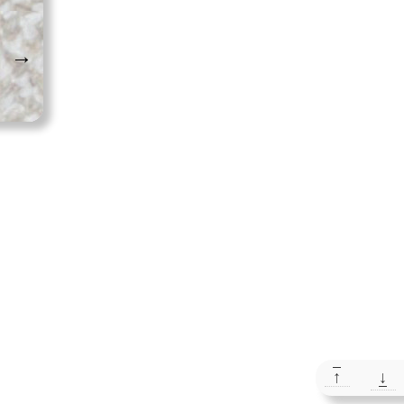
→
↑
↓