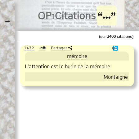
O
Pi
Citations
→
(sur
3400
citations)
1439
❶
Partager
❶
mémoire
L’attention est le burin de la mémoire.
Montaigne