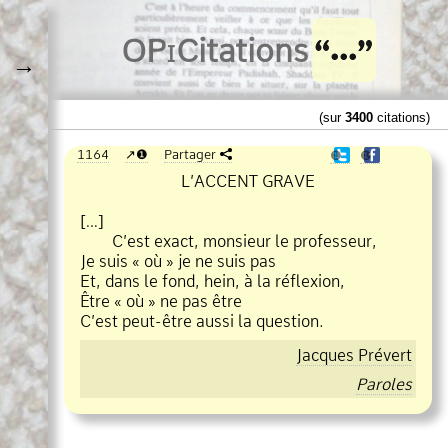
O
Pi
Citations
→
(sur
3400
citations)
1164
❶
Partager
❶
❶
L’ACCENT GRAVE
[…]
C’est exact, monsieur le professeur,
Je suis « où » je ne suis pas
Et, dans le fond, hein, à la réflexion,
Être « où » ne pas être
C’est peut
être aussi la question.
Jacques Prévert
Paroles