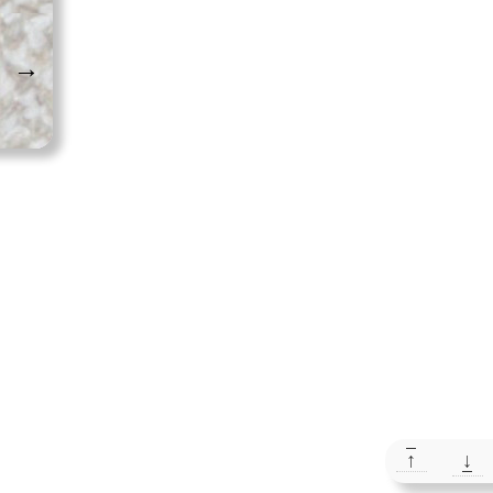
→
↑
↓