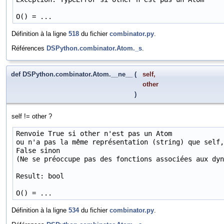
O() = ...
Définition à la ligne
518
du fichier
combinator.py
.
Références
DSPython.combinator.Atom._s
.
def DSPython.combinator.Atom.__ne__
(
self
,
other
)
self != other ?
Renvoie True si other n'est pas un Atom

ou n'a pas la même représentation (string) que self,

False sinon

(Ne se préoccupe pas des fonctions associées aux dyn
Result: bool

O() = ...
Définition à la ligne
534
du fichier
combinator.py
.