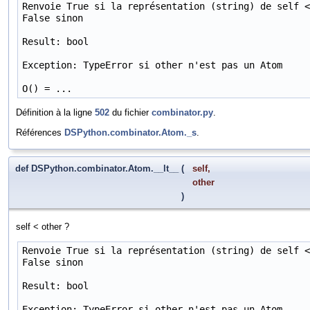
Renvoie True si la représentation (string) de self <
False sinon

Result: bool

Exception: TypeError si other n'est pas un Atom

O() = ...
Définition à la ligne
502
du fichier
combinator.py
.
Références
DSPython.combinator.Atom._s
.
def DSPython.combinator.Atom.__lt__
(
self
,
other
)
self < other ?
Renvoie True si la représentation (string) de self <
False sinon

Result: bool

Exception: TypeError si other n'est pas un Atom
