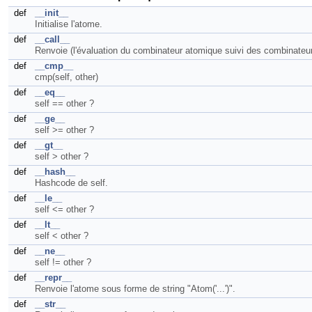
def
__init__
Initialise l'atome.
def
__call__
Renvoie (l'évaluation du combinateur atomique suivi des combinateu
def
__cmp__
cmp(self, other)
def
__eq__
self == other ?
def
__ge__
self >= other ?
def
__gt__
self > other ?
def
__hash__
Hashcode de self.
def
__le__
self <= other ?
def
__lt__
self < other ?
def
__ne__
self != other ?
def
__repr__
Renvoie l'atome sous forme de string "Atom('...')".
def
__str__