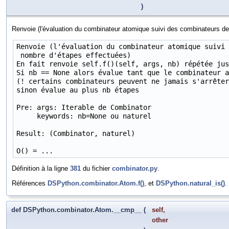
)
Renvoie (l'évaluation du combinateur atomique suivi des combinateurs de
Renvoie (l'évaluation du combinateur atomique suivi 
 nombre d'étapes effectuées)

En fait renvoie self.f()(self, args, nb) répétée jus
Si nb == None alors évalue tant que le combinateur a
(! certains combinateurs peuvent ne jamais s'arrêter
sinon évalue au plus nb étapes

Pre: args: Iterable de Combinator

     keywords: nb=None ou naturel

Result: (Combinator, naturel)

O() = ...
Définition à la ligne
381
du fichier
combinator.py
.
Références
DSPython.combinator.Atom.f()
, et
DSPython.natural_is()
.
def DSPython.combinator.Atom.__cmp__
(
self
,
other