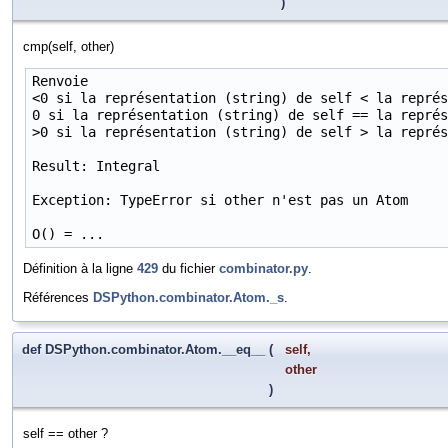
)
cmp(self, other)
Renvoie

<0 si la représentation (string) de self < la représ
0 si la représentation (string) de self == la représ
>0 si la représentation (string) de self > la représ
Result: Integral

Exception: TypeError si other n'est pas un Atom

O() = ...
Définition à la ligne
429
du fichier
combinator.py
.
Références
DSPython.combinator.Atom._s
.
def DSPython.combinator.Atom.__eq__
(
self
,
other
)
self == other ?