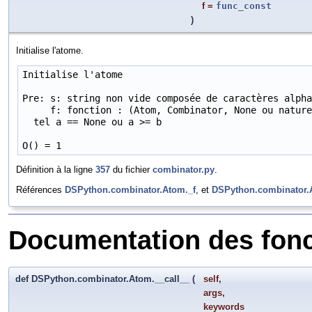
f
=
func_const
)
Initialise l'atome.
Initialise l'atome

Pre: s: string non vide composée de caractères alpha
     f: fonction : (Atom, Combinator, None ou nature
  tel a == None ou a >= b

O() = 1
Définition à la ligne
357
du fichier
combinator.py
.
Références
DSPython.combinator.Atom._f
, et
DSPython.combinator.
Documentation des fon
def DSPython.combinator.Atom.__call__
(
self
,
args
,
keywords