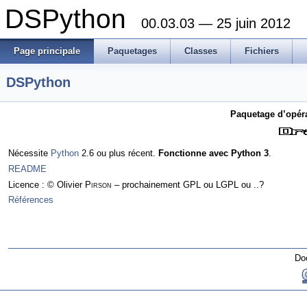
DSPython
00.03.03 — 25 juin 2012
Page principale
Paquetages
Classes
Fichiers
DSPython
Paquetage d’opéra
Nécessite
Python
2.6 ou plus récent.
Fonctionne avec Python 3
.
README
Licence : © Olivier
Pirson
– prochainement GPL ou LGPL ou ..?
Références
Do