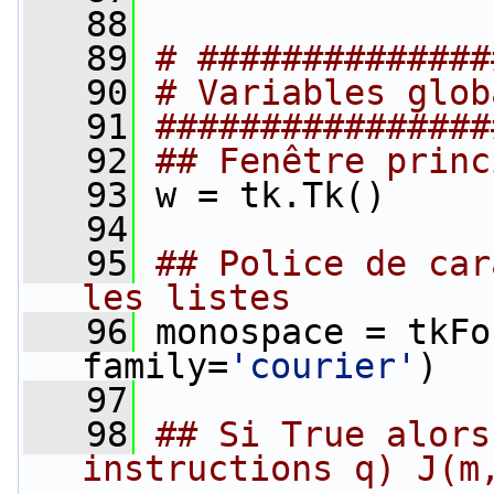
   88
   89
# ##############
   90
# Variables glob
   91
################
   92
## Fenêtre princ
   93
 w = tk.Tk()
   94
   95
## Police de car
les listes
   96
 monospace = tkFo
family=
'courier'
)
   97
   98
## Si True alors
instructions q) J(m,