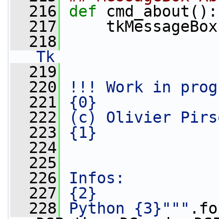
  216
def 
cmd_about():
  217
     tkMessageBox
  218
Tk
  219
  220
!!! Work in prog
  221
{0}
  222
(c) Olivier Pirs
  223
{1}
  224
  225
  226
Infos:
  227
{2}
  228
Python {3}"""
.fo