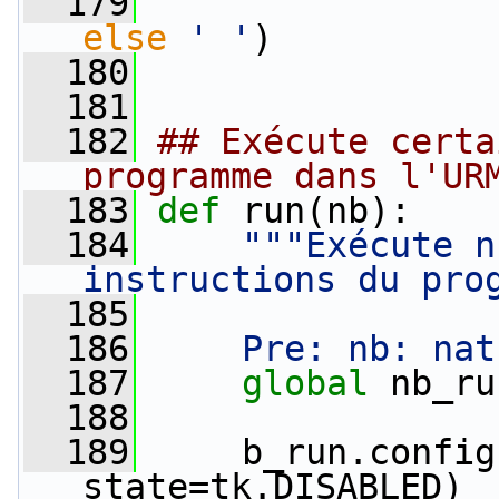
  179
else
' '
)
  180
  181
  182
## Exécute certa
programme dans l'UR
  183
def 
run(nb):
  184
"""Exécute n
instructions du pro
  185
  186
    Pre: nb: nat
  187
global
 nb_ru
  188
  189
     b_run.config
state=tk.DISABLED)