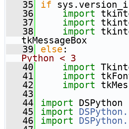
   35
if
 sys.version_i
   36
import
 tkint
   37
import
 tkint
   38
import
 tkint
tkMessageBox
   39
else
:           
Python < 3
   40
import
 Tkint
   41
import
 tkFon
   42
import
 tkMes
   43
   44
import
 DSPython
   45
import
DSPython.
   46
import
DSPython.