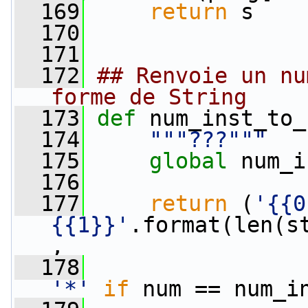
  169
return
 s
  170
  171
  172
## Renvoie un nu
forme de String
  173
def 
num_inst_to_
  174
"""???"""
  175
global
 num_i
  176
  177
return
 (
'{{0
{{1}}'
.format(len(s
,
  178
'*'
if
 num == num_i