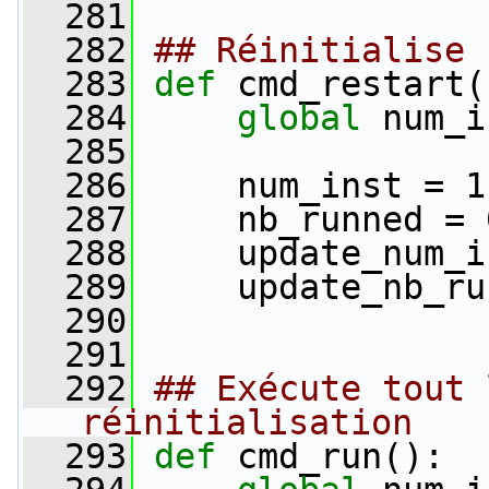
  281
  282
## Réinitialise 
  283
def 
cmd_restart(
  284
global
 num_i
  285
  286
     num_inst = 1
  287
     nb_runned = 
  288
     update_num_i
  289
     update_nb_ru
  290
  291
  292
## Exécute tout 
réinitialisation
  293
def 
cmd_run():