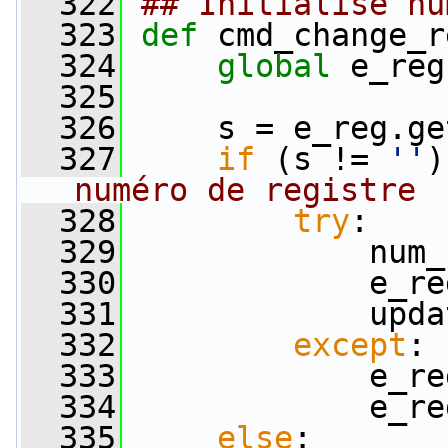
  322
## Initialise nu
  323
def 
cmd_change_r
  324
global
 e_reg
  325
  326
     s = e_reg.ge
  327
if
 (s != 
''
)
numéro de registre
  328
try
:
  329
             num_
  330
             e_re
  331
             upda
  332
except
:
  333
             e_re
  334
             e_re
  335
else
:       