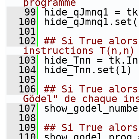
programme
   99
 hide_qJmnq1 = tk
  100
 hide_qJmnq1.set(
  101
  102
## Si True alors
instructions T(n,n)
  103
 hide_Tnn = tk.In
  104
 hide_Tnn.set(1)
  105
  106
## Si True alors
Gödel" de chaque in
  107
 show_godel_numbe
  108
  109
## Si True alors
  110
 show_godel_prog 