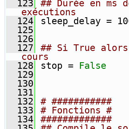
  123
## Durée en ms d
exécutions
  124
 sleep_delay = 10
  125
  126
  127
## Si True alors
cours
  128
 stop = 
False
  129
  130
  131
  132
# ###########
  133
# Fonctions #
  134
#############
  135
## Compile le so