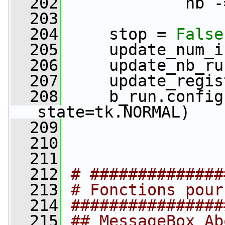
  202
             nb -
  203
  204
     stop = 
False
  205
     update_num_i
  206
     update_nb_ru
  207
     update_regis
  208
     b_run.config
state=tk.NORMAL)
  209
  210
  211
  212
# ##############
  213
# Fonctions pour
  214
################
  215
## MessageBox Ab