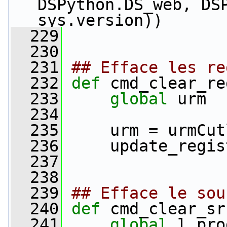
DSPython.DS_web, DSP
sys.version))
  229
  230
  231
## Efface les re
  232
def 
cmd_clear_re
  233
global
 urm
  234
  235
     urm = urmCut
  236
     update_regis
  237
  238
  239
## Efface le sou
  240
def 
cmd_clear_sr
  241
global
 l_pro