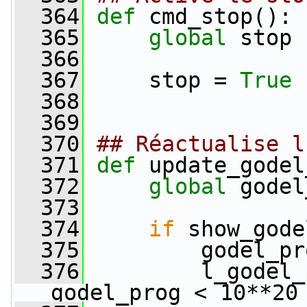
  364
def 
cmd_stop():
  365
global
 stop
  366
  367
     stop = 
True
  368
  369
  370
## Réactualise l
  371
def 
update_godel
  372
global
 godel
  373
  374
if
 show_gode
  375
         godel_pr
  376
         l_godel_
godel_prog < 10**20