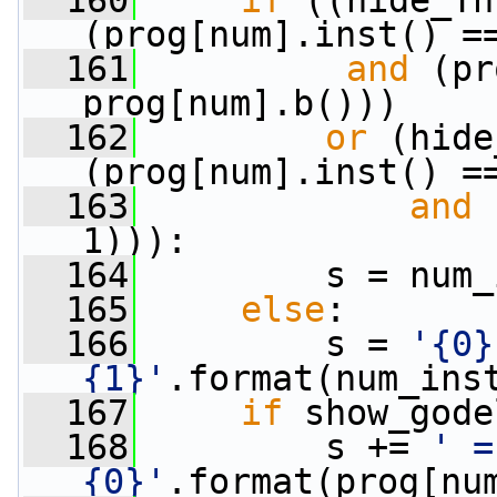
  160
if
 ((hide_Tn
(prog[num].inst() =
  161
and
 (pr
prog[num].b()))
  162
or
 (hide
(prog[num].inst() =
  163
and
 
1))):
  164
         s = num_
  165
else
:
  166
         s = 
'{0}
{1}'
.format(num_ins
  167
if
 show_gode
  168
         s += 
' = 
{0}'
.format(prog[nu