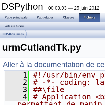
DSPython
00.03.03 — 25 juin 2012
Page principale
Paquetages
Classes
Fichiers
Liste des fichiers
DSPython_progs
urmCutlandTk.py
Aller à la documentation de ce 
    1
#!/usr/bin/env p
    2
# -*- coding: la
    3
##\file
    4
# Application <b
permettant de manip