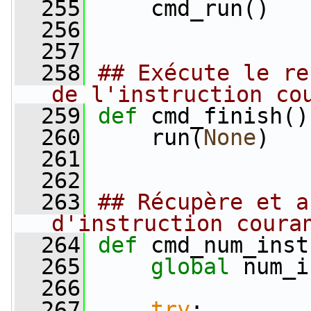
  255
     cmd_run()
  256
  257
  258
## Exécute le re
de l'instruction co
  259
def 
cmd_finish()
  260
     run(
None
)
  261
  262
  263
## Récupère et a
d'instruction coura
  264
def 
cmd_num_inst
  265
global
 num_i
  266
  267
try
: