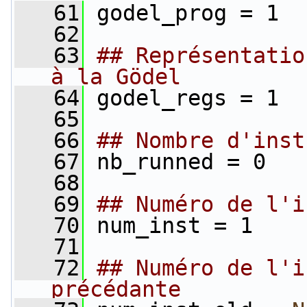
   61
 godel_prog = 1
   62
   63
## Représentatio
à la Gödel
   64
 godel_regs = 1
   65
   66
## Nombre d'inst
   67
 nb_runned = 0
   68
   69
## Numéro de l'i
   70
 num_inst = 1
   71
   72
## Numéro de l'i
précédante