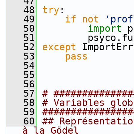
   47
   48
try
:
   49
if
not
'prof
   50
import
 p
   51
         psyco.fu
   52
except
 ImportErr
   53
pass
   54
   55
   56
   57
# ##############
   58
# Variables glob
   59
################
   60
## Représentatio
à la Gödel