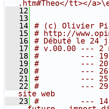
.htm#Theo</tt></a>\
   12
   13
   14
# (c) Olivier Pi
   15
# http://www.opi
   16
# Débuté le 24 j
   17
# v.00.00 --- 2 
   18
#         --- 19
   19
#         --- 20
   20
#         --- 26
   21
#         --- 25
   22
#         --- 29
site web
   23
#         --- 14
__future__ import d