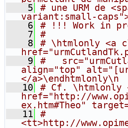
    5
# une URM de <sp
variant:small-caps"
    6
# !!! Work in pr
    7
#
    8
# \htmlonly <a c
href="urmCutlandTk.
    9
#   src="urmCutl
align="top" alt="[u
</a>\endhtmlonly\n
   10
# Cf. \htmlonly <
href="http://www.op
ex.htm#Theo" target
   11
#   
<tt>http://www.opim