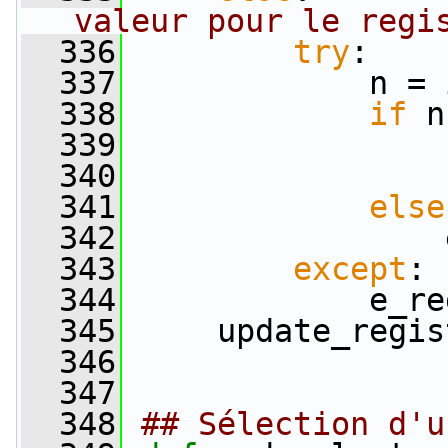
valeur pour le regi
  336
try
:
  337
             n = 
  338
if
 n
  339
                 
  340
                 
  341
else
  342
                 
  343
except
:
  344
             e_re
  345
     update_regis
  346
  347
  348
## Sélection d'u