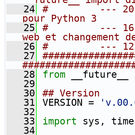
   24
#         --- 20
pour Python 3
   25
#         --- 16
web et changement d
   26
#         --- 12
   27
################
###################
   28
from
 __future__ 
   29
   30
## Version
   31
 VERSION = 
'v.00.
   32
   33
import
 sys, time
   34