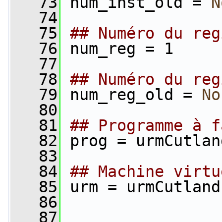
   73
 num_inst_old = 
N
   74
   75
## Numéro du reg
   76
 num_reg = 1
   77
   78
## Numéro du reg
   79
 num_reg_old = 
No
   80
   81
## Programme à f
   82
 prog = urmCutlan
   83
   84
## Machine virtu
   85
 urm = urmCutland
   86
   87