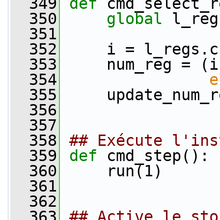
  349
def 
cmd_select_r
  350
global
 l_reg
  351
  352
     i = l_regs.c
  353
     num_reg = (i
  354
e
  355
     update_num_r
  356
  357
  358
## Exécute l'ins
  359
def 
cmd_step():
  360
     run(1)
  361
  362
  363
## Active le sto