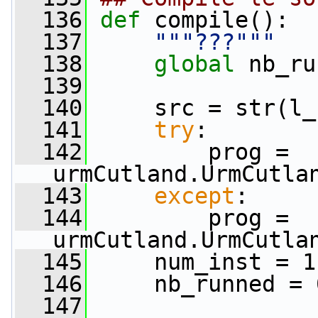
  136
def 
compile():
  137
"""???"""
  138
global
 nb_ru
  139
  140
     src = str(l_
  141
try
:
  142
         prog = 
urmCutland.UrmCutla
  143
except
:
  144
         prog = 
urmCutland.UrmCutla
  145
     num_inst = 1
  146
     nb_runned = 
  147