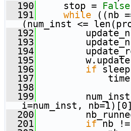
  190
     stop = 
False
  191
while
 ((nb =
(num_inst <= len(pr
  192
         update_n
  193
         update_n
  194
         update_r
  195
         w.update
  196
if
 sleep
  197
             time
  198
  199
         num_inst
i=num_inst, nb=1)[0
  200
         nb_runne
  201
if
 nb !=