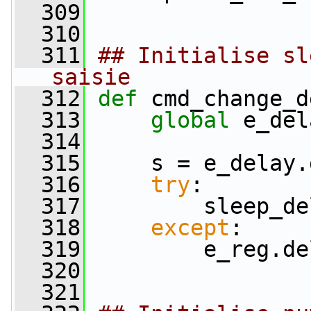
  309
  310
  311
## Initialise sl
saisie
  312
def 
cmd_change_d
  313
global
 e_del
  314
  315
     s = e_delay.
  316
try
:
  317
         sleep_de
  318
except
:
  319
         e_reg.de
  320
  321