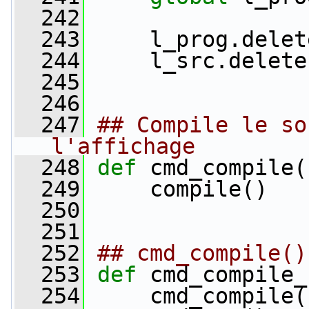
  242
  243
     l_prog.delet
  244
     l_src.delete
  245
  246
  247
## Compile le so
l'affichage
  248
def 
cmd_compile(
  249
     compile()
  250
  251
  252
## cmd_compile()
  253
def 
cmd_compile_
  254
     cmd_compile(