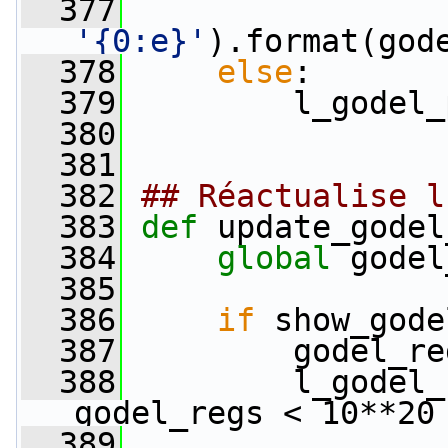
  377
'{0:e}'
).format(god
  378
else
:
  379
         l_godel_
  380
  381
  382
## Réactualise l
  383
def 
update_godel
  384
global
 godel
  385
  386
if
 show_gode
  387
         godel_re
  388
         l_godel_
godel_regs < 10**20
  389