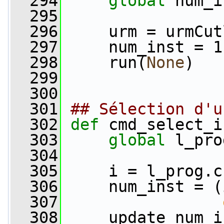
  294
global
 num_i
  295
  296
     urm = urmCut
  297
     num_inst = 1
  298
     run(
None
)
  299
  300
  301
## Sélection d'u
  302
def 
cmd_select_i
  303
global
 l_pro
  304
  305
     i = l_prog.c
  306
     num_inst = (
  307
  308
     update_num_i