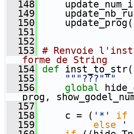
  148
     update_num_i
  149
     update_nb_ru
  150
     update_prog(
  151
  152
  153
# Renvoie l'inst
forme de String
  154
def 
inst_to_str(
  155
"""???"""
  156
global
 hide_
prog, show_godel_nu
  157
  158
     c = (
'*'
if
 
  159
else
' 