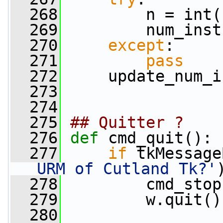
  268
         n = int(
  269
         num_inst
  270
except
:
  271
pass
  272
     update_num_i
  273
  274
  275
## Quitter ?
  276
def 
cmd_quit():
  277
if
 tkMessage
URM of Cutland Tk?'
  278
         cmd_stop
  279
         w.quit()
  280